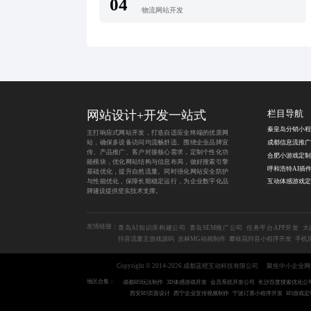
04
物流网站开发
网站设计+开发一站式
栏目导航
主打响应式网站开发，打造自适应全终端的优质网
站，确保多设备访问均流畅舒适。围绕企业品牌宣
传、产品推广、客户对接核心需求，定制个性化功
能模块，优化网站结构与信息布局，做好搜索引擎
基础优化，提升自然流量。同时强化网站安全防护
与性能优化，保障长期稳定运行，为企业数字化品
互动体感游戏定
牌建设提供坚实技术支撑。
友情链接：
青岛AI知识库构建公司
青岛SEM推广公司
任务平台APP开发
大
抖音流量主游戏源码
吉林MG动画制作
攀枝花抖音小程序开发
手机
Copyright © 2014-2026 成都蓝橙互动科技有限公司
聚焦中小企业网
地区合集：
成都H5玩法制作
3D体感游戏开发
会员系统开发公司
长沙百度搜索优化公
西安H5页面设计
西宁企业宣传视频制作
宁波订票小程序开发
H5游戏定