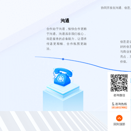
协同开发在沟通、创意
沟通
合作始于沟通，愉快合作更赖
于沟通。沟通虽非我们核心，
却是服务的必备能力，让需求
创意是
传递更顺畅、合作氛围更融
好的创
洽。
与商业
亮点，
价值。
咨询热线
18140119082
回到顶部